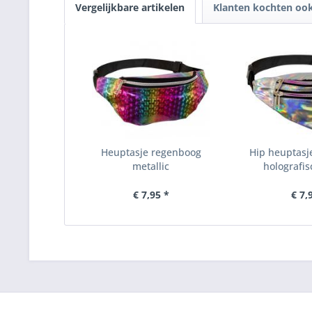
Vergelijkbare artikelen
Klanten kochten oo
Heuptasje regenboog
Hip heuptasje
metallic
holografisc
€ 7,95 *
€ 7,