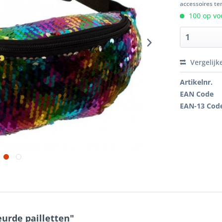
accessoires ten
100 op voo
Vergelijk
Artikelnr.
EAN Code
EAN-13 Cod
urde pailletten"