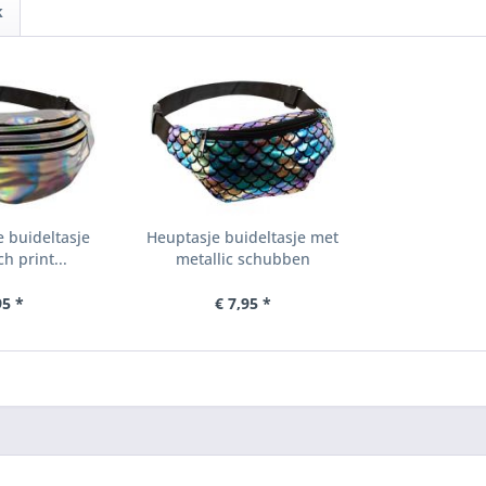
k
 buideltasje
Heuptasje buideltasje met
h print...
metallic schubben
95 *
€ 7,95 *