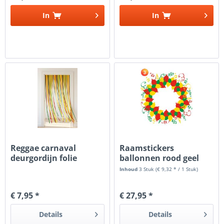
In
In
Reggae carnaval
Raamstickers
deurgordijn folie
ballonnen rood geel
groen carnaval
Inhoud
3 Stuk
(€ 9,32 * / 1 Stuk)
€ 7,95 *
€ 27,95 *
Details
Details