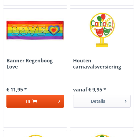
Banner Regenboog
Houten
Love
carnavalsversiering
cirkel met tekst...
€ 11,95 *
vanaf € 9,95 *
In
Details