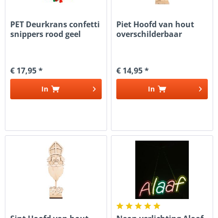
PET Deurkrans confetti
Piet Hoofd van hout
snippers rood geel
overschilderbaar
groen
€ 17,95 *
€ 14,95 *
In
In