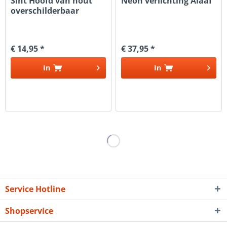
Sint Hoofd van hout
Neon verlichting Alaaf
overschilderbaar
€ 14,95 *
€ 37,95 *
In
In
Service Hotline
Shopservice