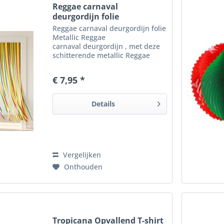
Reggae carnaval
deurgordijn folie
Reggae carnaval deurgordijn folie
Metallic Reggae
carnaval deurgordijn , met deze
schitterende metallic Reggae
carnaval gordijnfolie tover je elke
feestruimte in een bijzondere
€ 7,95 *
sfeer. Modieus deurgordijn van
metallic Reggae carnaval...
Details
Vergelijken
Onthouden
Tropicana Opvallend T-shirt