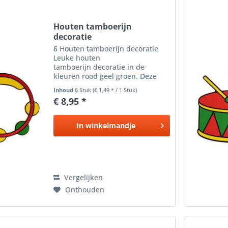
Houten tamboerijn
decoratie
6 Houten tamboerijn decoratie
Leuke houten
tamboerijn decoratie in de
kleuren rood geel groen. Deze
muziekinstrumenten worden
Inhoud
6 Stuk
(€ 1,49 * / 1 Stuk)
vaak geassocieerd met Cuba ,
€ 8,95 *
Mexico en Carnaval . Afmeting:
13x14cm
In
winkelmandje
Vergelijken
Onthouden