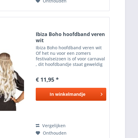
Onthouden
Ibiza Boho hoofdband veren
wit
Ibiza Boho hoofdband veren wit
Of het nu voor een zomers
festivalseizoen is of voor carnaval
, dit hoofdbandje staat geweldig
bij jouw Ibiza of hippie outfit . De
bohemian chic hippie stijl past
€ 11,95 *
perfect in de haren van elke...
In
winkelmandje
Vergelijken
Onthouden