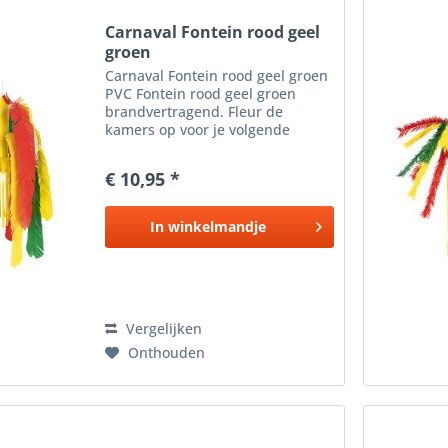
Carnaval Fontein rood geel
groen
Carnaval Fontein rood geel groen
PVC Fontein rood geel groen
brandvertragend. Fleur de
kamers op voor je volgende
carnaval of tropisch feest met
deze kleurrijke fontein . Als
€ 10,95 *
opvallend decoratief element kan
het op vele manieren worden...
In
winkelmandje
Vergelijken
Onthouden