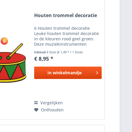
Houten trommel decoratie
6 Houten trommel decoratie
Leuke houten trommel decoratie
in de kleuren rood geel groen.
Deze muziekinstrumenten
worden vaak geassocieerd met
Inhoud
6 Stuk
(€ 1,49 * / 1 Stuk)
Cuba , Mexico en Carnaval .
€ 8,95 *
Afmeting: 14x14cm
In
winkelmandje
Vergelijken
Onthouden