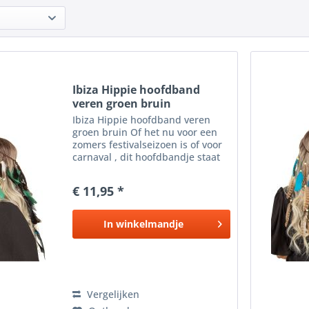
Ibiza Hippie hoofdband
veren groen bruin
Ibiza Hippie hoofdband veren
groen bruin Of het nu voor een
zomers festivalseizoen is of voor
carnaval , dit hoofdbandje staat
geweldig bij jouw Ibiza , Indianen
of hippie outfit . De bohemian
€ 11,95 *
chic hippie stijl past perfect in de
haren...
In
winkelmandje
Vergelijken