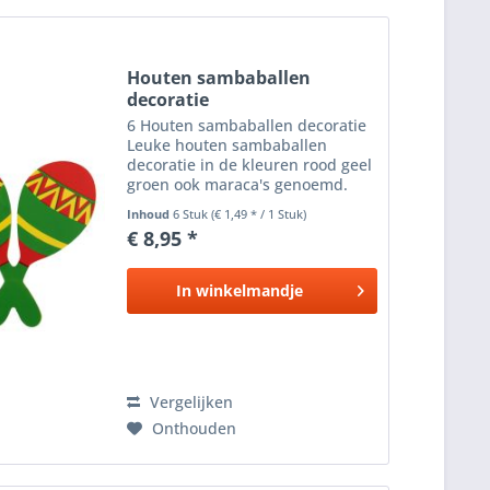
Houten sambaballen
decoratie
6 Houten sambaballen decoratie
Leuke houten sambaballen
decoratie in de kleuren rood geel
groen ook maraca's genoemd.
Deze muziekinstrumenten
Inhoud
6 Stuk
(€ 1,49 * / 1 Stuk)
worden vaak geassocieerd met
€ 8,95 *
Cuba , Mexico en Carnaval .
Afmeting: 14x14cm
In
winkelmandje
Vergelijken
Onthouden