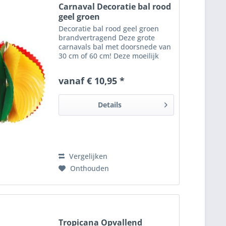
Carnaval Decoratie bal rood
geel groen
Decoratie bal rood geel groen
brandvertragend Deze grote
carnavals bal met doorsnede van
30 cm of 60 cm! Deze moeilijk
brandbare carnaval bal is
geweldig als carnaval versiering
vanaf € 10,95 *
in de bekende rood geel groene
carnavalskleuren .
Details
Vergelijken
Onthouden
Tropicana Opvallend