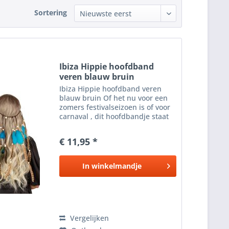
Sortering
Ibiza Hippie hoofdband
veren blauw bruin
Ibiza Hippie hoofdband veren
blauw bruin Of het nu voor een
zomers festivalseizoen is of voor
carnaval , dit hoofdbandje staat
geweldig bij jouw Ibiza , Indianen
of hippie outfit . De bohemian
€ 11,95 *
chic hippie stijl past perfect in de
haren...
In
winkelmandje
Vergelijken