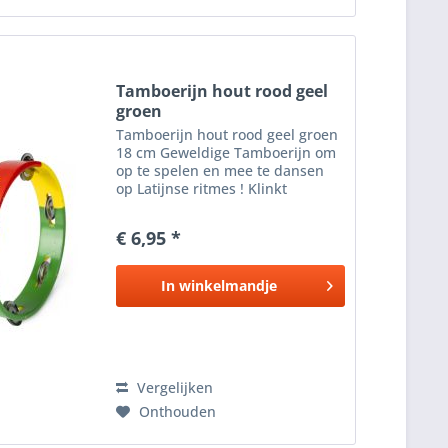
Tamboerijn hout rood geel
groen
Tamboerijn hout rood geel groen
18 cm Geweldige Tamboerijn om
op te spelen en mee te dansen
op Latijnse ritmes ! Klinkt
geweldig en ziet er fantastisch uit
met een prachtige tropische
€ 6,95 *
kleuren afwerking. Perfect voor
op school , tropisch...
In
winkelmandje
Vergelijken
Onthouden