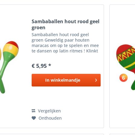
Sambaballen hout rood geel
groen
Sambaballen hout rood geel
groen Geweldig paar houten
maracas om op te spelen en mee
te dansen op latin ritmes ! Klinkt
geweldig en ziet er fantastisch uit
met een prachtige Caribische
€ 5,95 *
afwerking. Perfect voor op school
, tropisch feest...
In
winkelmandje
Vergelijken
Onthouden