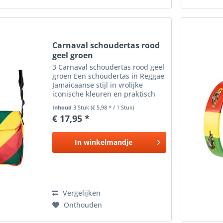
Carnaval schoudertas rood
geel groen
3 Carnaval schoudertas rood geel
groen Een schoudertas in Reggae
Jamaicaanse stijl in vrolijke
iconische kleuren en praktisch
ook voor een carnaval feest ! Dit
Inhoud
3 Stuk
(€ 5,98 * / 1 Stuk)
compacte tasje is de perfecte
€ 17,95 *
accessoire voor carnavalvierders
die hun...
In
winkelmandje
Vergelijken
Onthouden