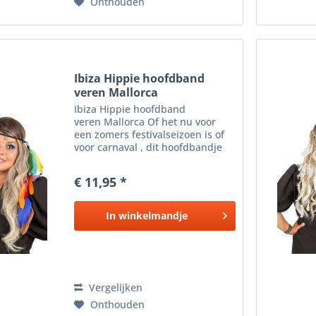
Onthouden
Ibiza Hippie hoofdband
veren Mallorca
Ibiza Hippie hoofdband
veren Mallorca Of het nu voor
een zomers festivalseizoen is of
voor carnaval , dit hoofdbandje
staat geweldig bij jouw Ibiza ,
Indianen of hippie outfit . De
€ 11,95 *
bohemian chic hippie stijl past
perfect in de haren van...
In
winkelmandje
Vergelijken
Onthouden