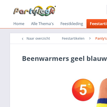
Home
Alle Thema's
Feestkleding
Feestart
Naar overzicht
Feestartikelen
Panty'
Beenwarmers geel blauw