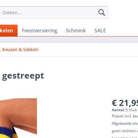
ikelen
Feestversiering
Schmink
SALE
s, Kousen & Sokken
 gestreept
€ 21,9
Aantal:
5 Stuk 
Prijzen incl. b
Afgebeelde kle
geen rechten 