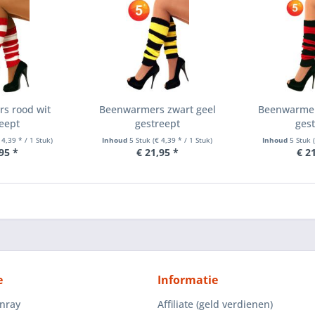
s rood wit
Beenwarmers zwart geel
Beenwarmer
eept
gestreept
ges
 4,39 * / 1 Stuk)
Inhoud
5 Stuk
(€ 4,39 * / 1 Stuk)
Inhoud
5 Stuk
95 *
€ 21,95 *
€ 2
e
Informatie
enray
Affiliate (geld verdienen)