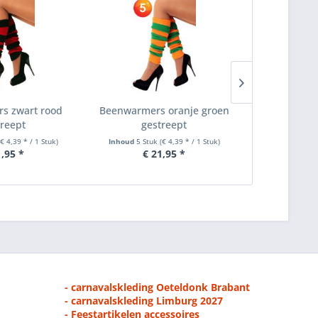
s zwart rood
Beenwarmers oranje groen
Beenwarmer
treept
gestreept
ge
(€ 4,39 * / 1 Stuk)
Inhoud
5 Stuk
(€ 4,39 * / 1 Stuk)
Inhoud
5 Stu
1,95 *
€ 21,95 *
€ 
- carnavalskleding Oeteldonk Brabant
- carnavalskleding Limburg 2027
- Feestartikelen accessoires