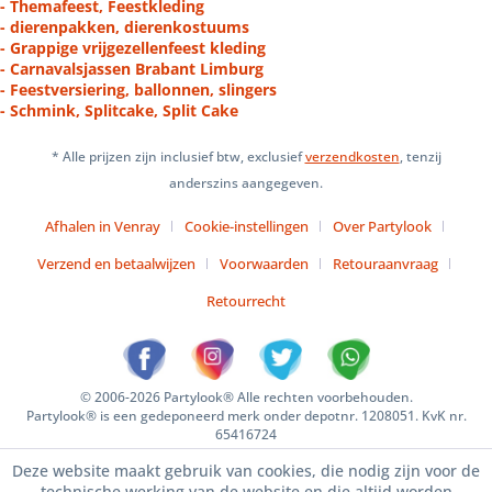
- Themafeest, Feestkleding
- dierenpakken, dierenkostuums
- Grappige vrijgezellenfeest kleding
- Carnavalsjassen Brabant Limburg
- Feestversiering, ballonnen, slingers
- Schmink, Splitcake, Split Cake
* Alle prijzen zijn inclusief btw, exclusief
verzendkosten
, tenzij
anderszins aangegeven.
Afhalen in Venray
Cookie-instellingen
Over Partylook
Verzend en betaalwijzen
Voorwaarden
Retouraanvraag
Retourrecht
© 2006-2026 Partylook® Alle rechten voorbehouden.
Partylook® is een gedeponeerd merk onder depotnr. 1208051. KvK nr.
65416724
Deze website maakt gebruik van cookies, die nodig zijn voor de
technische werking van de website en die altijd worden