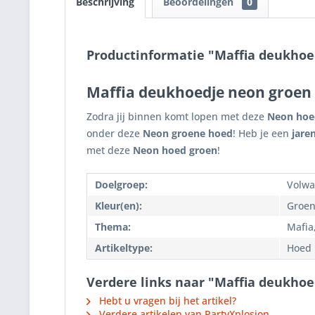
Beschrijving
Beoordelingen
0
Productinformatie "Maffia deukhoe
Maffia deukhoedje neon groen
Zodra jij binnen komt lopen met deze
Neon hoe
onder deze
Neon groene hoed
! Heb je een
jare
met deze
Neon hoed groen
!
Doelgroep:
Volwa
Kleur(en):
Groen
Thema:
Mafia
Artikeltype:
Hoed
Verdere links naar "Maffia deukho
Hebt u vragen bij het artikel?
Verdere artikelen van PartyXplosion