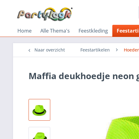
Home
Alle Thema's
Feestkleding
Feestart
Naar overzicht
Feestartikelen
Hoeden
Maffia deukhoedje neon 