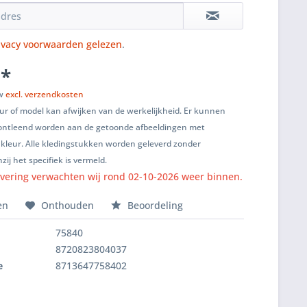
ivacy voorwaarden gelezen
.
 *
tw
excl. verzendkosten
ur of model kan afwijken van de werkelijkheid. Er kunnen
ontleend worden aan de getoonde afbeeldingen met
 kleur. Alle kledingstukken worden geleverd zonder
zij het specifiek is vermeld.
vering verwachten wij rond 02-10-2026 weer binnen.
en
Onthouden
Beoordeling
75840
8720823804037
e
8713647758402