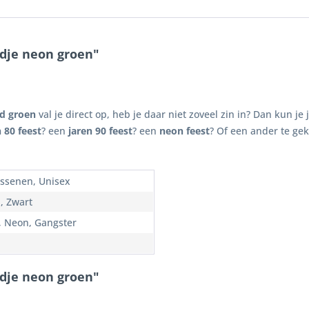
dje neon groen"
d groen
val je direct op, heb je daar niet zoveel zin in? Dan kun je
n 80 feest
? een
jaren 90 feest
? een
neon feest
? Of een ander te ge
ssenen, Unisex
, Zwart
, Neon, Gangster
edje neon groen"