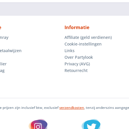
e
Informatie
enray
Affiliate (geld verdienen)
Cookie-instellingen
etaalwijzen
Links
Over Partylook
lier
Privacy (AVG)
aag
Retourrecht
le prijzen zijn inclusief btw, exclusief
verzendkosten
, tenzij anderszins aangeg