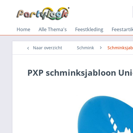
Home
Alle Thema's
Feestkleding
Feestarti
Naar overzicht
Schmink
Schminksjab
PXP schminksjabloon Un