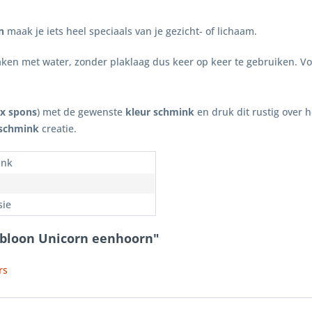
n
maak je iets heel speciaals van je gezicht- of lichaam.
ken met water, zonder plaklaag dus keer op keer te gebruiken. Vo
ex spons
) met de gewenste
kleur schmink
en druk dit rustig over 
schmink
creatie.
ink
sie
abloon Unicorn eenhoorn"
rs