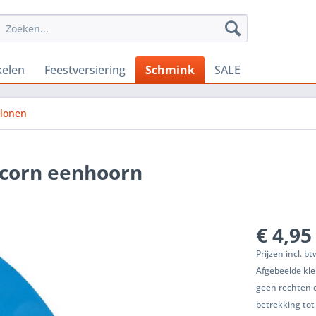
kelen
Feestversiering
Schmink
SALE
lonen
icorn eenhoorn
€ 4,95
Prijzen incl. b
Afgebeelde kle
geen rechten 
betrekking tot