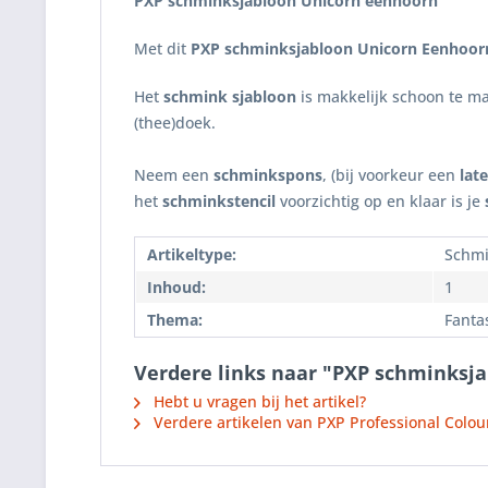
PXP schminksjabloon Unicorn eenhoorn
Met dit
PXP schminksjabloon Unicorn Eenhoor
Het
schmink sjabloon
is makkelijk schoon te ma
(thee)doek.
Neem een
schminkspons
, (bij voorkeur een
lat
het
schminkstencil
voorzichtig op en klaar is je
Artikeltype:
Schm
Inhoud:
1
Thema:
Fanta
Verdere links naar "PXP schminksj
Hebt u vragen bij het artikel?
Verdere artikelen van PXP Professional Colou