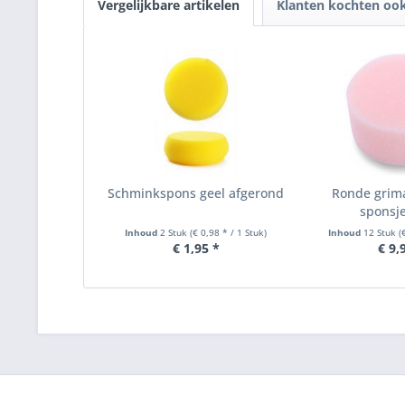
Vergelijkbare artikelen
Klanten kochten oo
Schminkspons geel afgerond
Ronde grim
sponsje
Inhoud
2 Stuk
(€ 0,98 * / 1 Stuk)
Inhoud
12 Stuk
(
€ 1,95 *
€ 9,