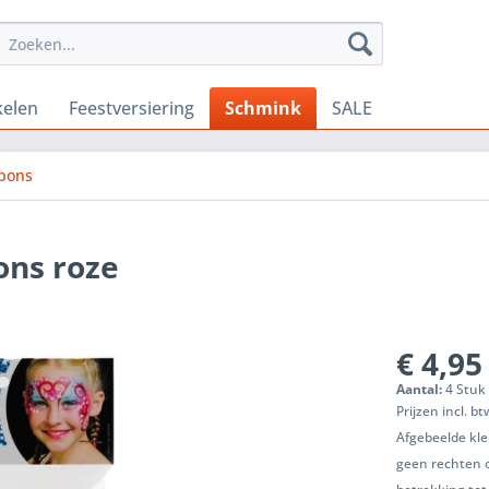
kelen
Feestversiering
Schmink
SALE
Spons
ons roze
€ 4,95
Aantal:
4 Stuk 
Prijzen incl. b
Afgebeelde kle
geen rechten 