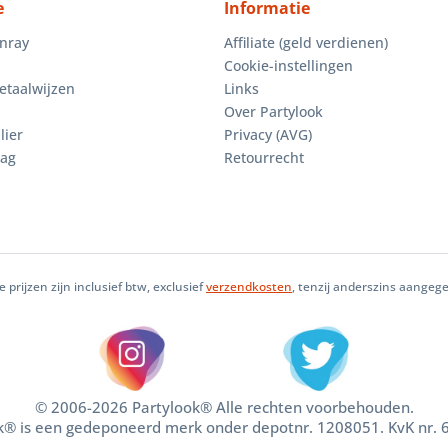
e
Informatie
enray
Affiliate (geld verdienen)
Cookie-instellingen
etaalwijzen
Links
Over Partylook
lier
Privacy (AVG)
aag
Retourrecht
le prijzen zijn inclusief btw, exclusief
verzendkosten
, tenzij anderszins aangeg
© 2006-2026 Partylook® Alle rechten voorbehouden.
k® is een gedeponeerd merk onder depotnr. 1208051. KvK nr.