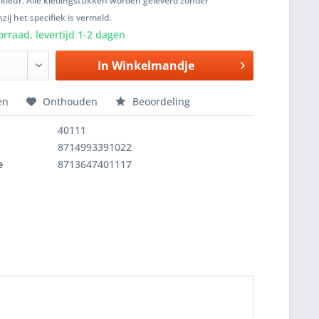
 kleur. Alle kledingstukken worden geleverd zonder
zij het specifiek is vermeld.
rraad, levertijd 1-2 dagen
In
Winkelmandje
en
Onthouden
Beoordeling
40111
8714993391022
e
8713647401117