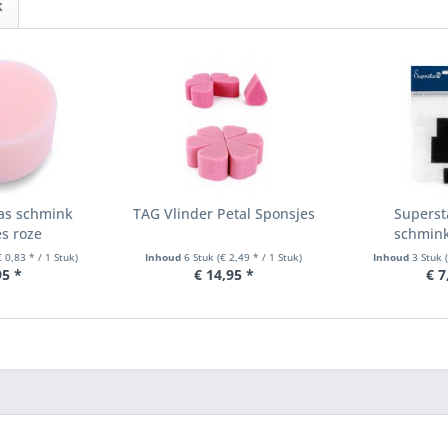
k
as schmink
TAG Vlinder Petal Sponsjes
Superst
s roze
schmink
€ 0,83 * / 1 Stuk)
Inhoud
6 Stuk
(€ 2,49 * / 1 Stuk)
Inhoud
3 Stuk
95 *
€ 14,95 *
€ 7