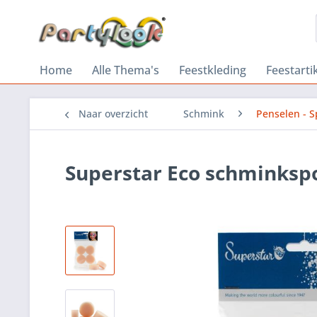
Home
Alle Thema's
Feestkleding
Feestarti
Naar overzicht
Schmink
Penselen - 
Superstar Eco schminksp