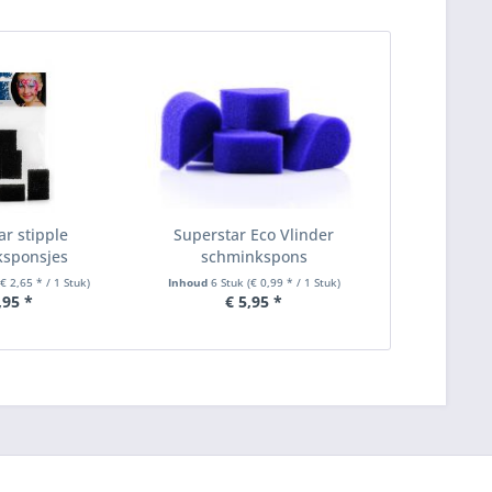
ar stipple
Superstar Eco Vlinder
sponsjes
schminkspons
(€ 2,65 * / 1 Stuk)
Inhoud
6 Stuk
(€ 0,99 * / 1 Stuk)
,95 *
€ 5,95 *