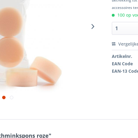
betrekking tot
accessoires ten
100 op voo
Vergelijk
Artikelnr.
EAN Code
EAN-13 Cod
schminkspons roze"