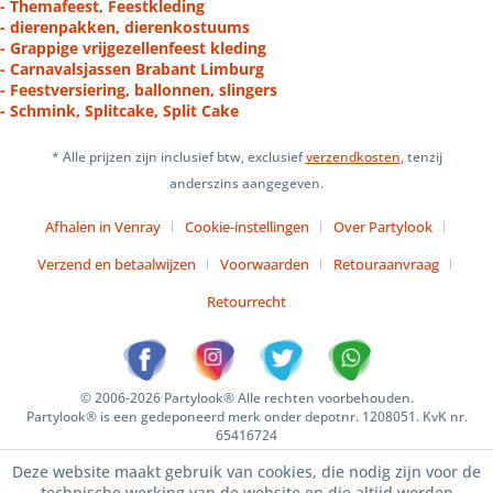
- Themafeest, Feestkleding
- dierenpakken, dierenkostuums
- Grappige vrijgezellenfeest kleding
- Carnavalsjassen Brabant Limburg
- Feestversiering, ballonnen, slingers
- Schmink, Splitcake, Split Cake
* Alle prijzen zijn inclusief btw, exclusief
verzendkosten
, tenzij
anderszins aangegeven.
Afhalen in Venray
Cookie-instellingen
Over Partylook
Verzend en betaalwijzen
Voorwaarden
Retouraanvraag
Retourrecht
© 2006-2026 Partylook® Alle rechten voorbehouden.
Partylook® is een gedeponeerd merk onder depotnr. 1208051. KvK nr.
65416724
Deze website maakt gebruik van cookies, die nodig zijn voor de
technische werking van de website en die altijd worden