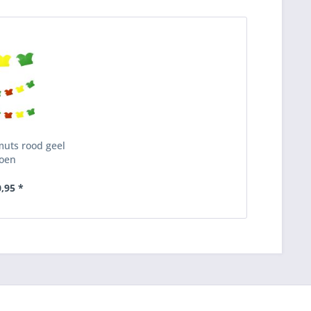
muts rood geel
oen
0,95 *