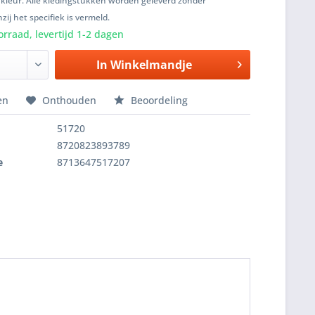
 kleur. Alle kledingstukken worden geleverd zonder
zij het specifiek is vermeld.
rraad, levertijd 1-2 dagen
In
Winkelmandje
en
Onthouden
Beoordeling
51720
8720823893789
e
8713647517207