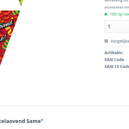
betrekking tot
accessoires ten
100 op voo
Vergelijk
Artikelnr.
EAN Code
EAN-13 Cod
stelaovend Same"