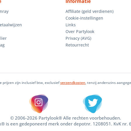
e
Informatie
enray
Affiliate (geld verdienen)
Cookie-instellingen
etaalwijzen
Links
Over Partylook
lier
Privacy (AVG)
aag
Retourrecht
le prijzen zijn inclusief btw, exclusief
verzendkosten
, tenzij anderszins aangeg
© 2006-2026 Partylook® Alle rechten voorbehouden.
k® is een gedeponeerd merk onder depotnr. 1208051. KvK nr.