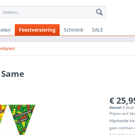
kelen
Feestversiering
Schmink
SALE
enlijnen
d Same
€ 25,9
Aantal:
6 Stuk 
Prijzen incl. b
Afgebeelde kle
geen rechten 