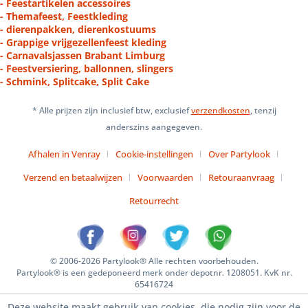
- Feestartikelen accessoires
- Themafeest, Feestkleding
- dierenpakken, dierenkostuums
- Grappige vrijgezellenfeest kleding
- Carnavalsjassen Brabant Limburg
- Feestversiering, ballonnen, slingers
- Schmink, Splitcake, Split Cake
* Alle prijzen zijn inclusief btw, exclusief
verzendkosten
, tenzij
anderszins aangegeven.
Afhalen in Venray
Cookie-instellingen
Over Partylook
Verzend en betaalwijzen
Voorwaarden
Retouraanvraag
Retourrecht
© 2006-2026 Partylook® Alle rechten voorbehouden.
Partylook® is een gedeponeerd merk onder depotnr. 1208051. KvK nr.
65416724
Deze website maakt gebruik van cookies, die nodig zijn voor de