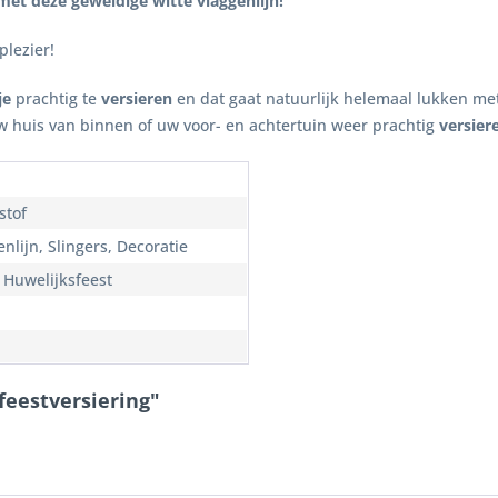
 met deze geweldige witte vlaggenlijn!
plezier!
je
prachtig te
versieren
en dat gaat natuurlijk helemaal lukken me
w huis van binnen of uw voor- en achtertuin weer prachtig
versier
stof
nlijn, Slingers, Decoratie
, Huwelijksfeest
feestversiering"