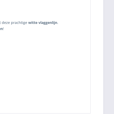
t deze prachtige
witte vlaggenlijn
.
en
!