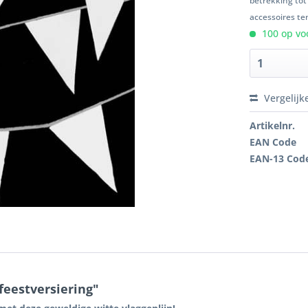
betrekking tot
accessoires ten
100 op voo
Vergelijk
Artikelnr.
EAN Code
EAN-13 Cod
feestversiering"