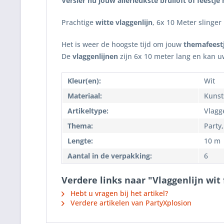
Versier nu jouw allerleukste bruiloft of feestje
Prachtige
witte vlaggenlijn
, 6x 10 Meter slinger 
Het is weer de hoogste tijd om jouw
themafeest
De
vlaggenlijnen
zijn 6x 10 meter lang en kan u
Kleur(en):
Wit
Materiaal:
Kunst
Artikeltype:
Vlagge
Thema:
Party
Lengte:
10 m
Aantal in de verpakking:
6
Verdere links naar "Vlaggenlijn wit 
Hebt u vragen bij het artikel?
Verdere artikelen van PartyXplosion