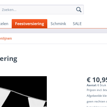
kelen
Feestversiering
Schmink
SALE
enlijnen
iering
€ 10,9
Aantal:
6 Stuk 
Prijzen incl. b
Afgebeelde kle
geen rechten 