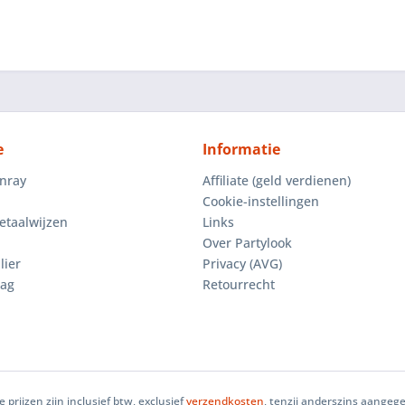
e
Informatie
enray
Affiliate (geld verdienen)
Cookie-instellingen
etaalwijzen
Links
Over Partylook
lier
Privacy (AVG)
aag
Retourrecht
le prijzen zijn inclusief btw, exclusief
verzendkosten
, tenzij anderszins aangeg