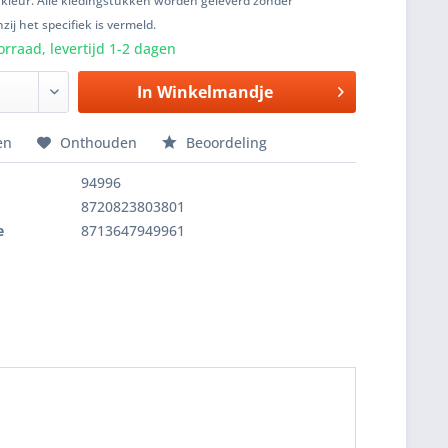
 kleur. Alle kledingstukken worden geleverd zonder
zij het specifiek is vermeld.
rraad, levertijd 1-2 dagen
In
Winkelmandje
en
Onthouden
Beoordeling
94996
8720823803801
e
8713647949961