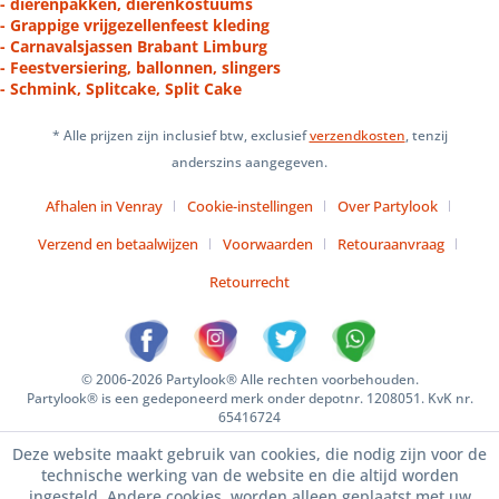
- dierenpakken, dierenkostuums
- Grappige vrijgezellenfeest kleding
- Carnavalsjassen Brabant Limburg
- Feestversiering, ballonnen, slingers
- Schmink, Splitcake, Split Cake
* Alle prijzen zijn inclusief btw, exclusief
verzendkosten
, tenzij
anderszins aangegeven.
Afhalen in Venray
Cookie-instellingen
Over Partylook
Verzend en betaalwijzen
Voorwaarden
Retouraanvraag
Retourrecht
© 2006-2026 Partylook® Alle rechten voorbehouden.
Partylook® is een gedeponeerd merk onder depotnr. 1208051. KvK nr.
65416724
Deze website maakt gebruik van cookies, die nodig zijn voor de
technische werking van de website en die altijd worden
ingesteld. Andere cookies, worden alleen geplaatst met uw