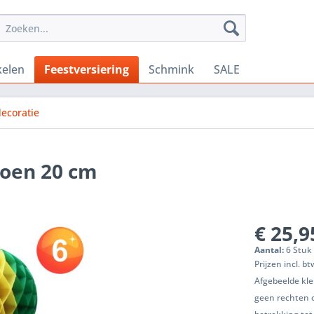
kelen
Feestversiering
Schmink
SALE
ecoratie
roen 20 cm
€ 25,9
Aantal:
6 Stuk 
Prijzen incl. b
Afgebeelde kle
geen rechten 