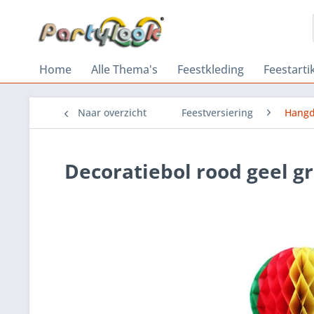
Home
Alle Thema's
Feestkleding
Feestarti
Naar overzicht
Feestversiering
Hangd
Decoratiebol rood geel g