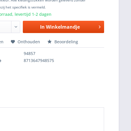
 kleur. Alle kledingstukken worden geleverd zonder
zij het specifiek is vermeld.
rraad, levertijd 1-2 dagen
In
Winkelmandje
en
Onthouden
Beoordeling
94857
e
8713647948575