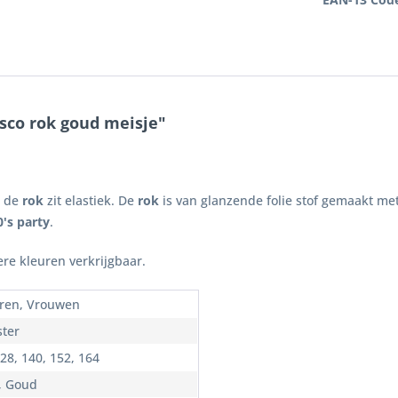
sco rok goud meisje"
n de
rok
zit elastiek. De
rok
is van glanzende folie stof gemaakt met
0's party
.
re kleuren verkrijgbaar.
ren, Vrouwen
ster
28, 140, 152, 164
, Goud