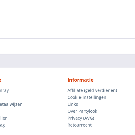
e
Informatie
enray
Affiliate (geld verdienen)
Cookie-instellingen
etaalwijzen
Links
Over Partylook
lier
Privacy (AVG)
aag
Retourrecht