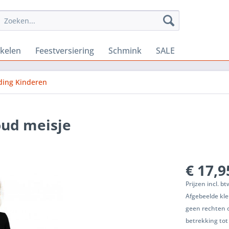
ikelen
Feestversiering
Schmink
SALE
ding Kinderen
oud meisje
€ 17,9
Prijzen incl. b
Afgebeelde kle
geen rechten 
betrekking tot