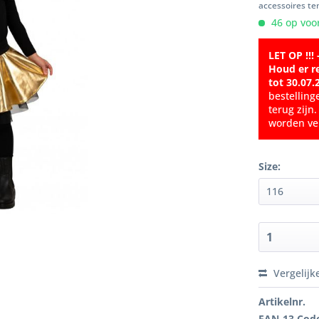
accessoires ten
46 op voor
LET OP !!! 
Houd er r
tot 30.07.
bestelling
terug zijn
worden ver
Size:
Vergelijk
Artikelnr.
EAN-13 Cod