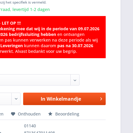
zij het specifiek is vermeld.
raad, levertijd 1-2 dagen
- LET OP !!!
ekening mee dat wij in de periode van 09.07.2026
2026 bedrijfssluiting hebben
en ontvangen
en pas kunnen verwerken na deze periode als wij
.
Leveringen
kunnen daarom
pas na 30.07.2026
werkt. Alvast bedankt voor uw begrip.
In
Winkelmandje
en
Onthouden
Beoordeling
01140
e
8713647011408