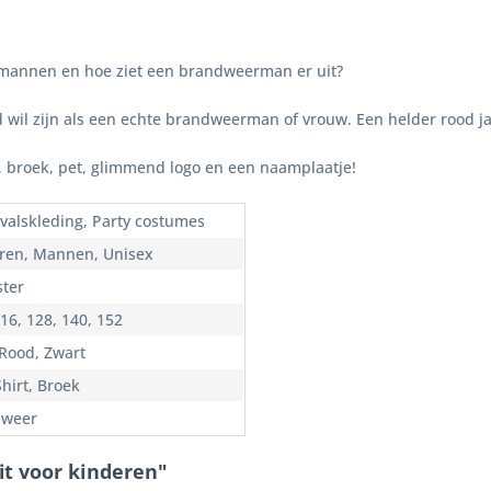
rmannen en hoe ziet een brandweerman er uit?
 wil zijn als een echte brandweerman of vrouw. Een helder rood jack
e, broek, pet, glimmend logo en een naamplaatje!
valskleding, Party costumes
ren, Mannen, Unisex
ster
16, 128, 140, 152
 Rood, Zwart
hirt, Broek
dweer
it voor kinderen"