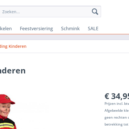
ikelen
Feestversiering
Schmink
SALE
ding Kinderen
nderen
€ 34,9
Prijzen incl. b
Afgebeelde kle
geen rechten 
betrekking tot