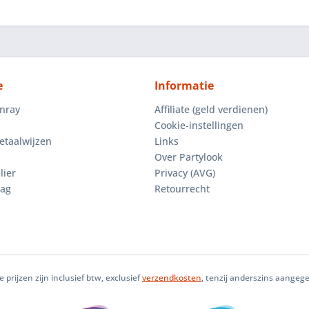
e
Informatie
enray
Affiliate (geld verdienen)
Cookie-instellingen
etaalwijzen
Links
Over Partylook
lier
Privacy (AVG)
aag
Retourrecht
le prijzen zijn inclusief btw, exclusief
verzendkosten
, tenzij anderszins aangeg