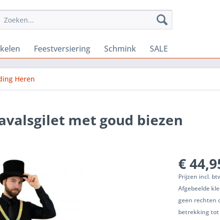
ikelen
Feestversiering
Schmink
SALE
ding Heren
navalsgilet met goud biezen
€ 44,9
Prijzen incl. b
Afgebeelde kle
geen rechten 
betrekking tot