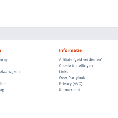
e
Informatie
enray
Affiliate (geld verdienen)
Cookie-instellingen
etaalwijzen
Links
Over Partylook
lier
Privacy (AVG)
aag
Retourrecht