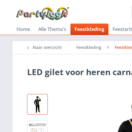
Home
Alle Thema's
Feestkleding
Feestart
Naar overzicht
Feestkleding
Feestkle
LED gilet voor heren car