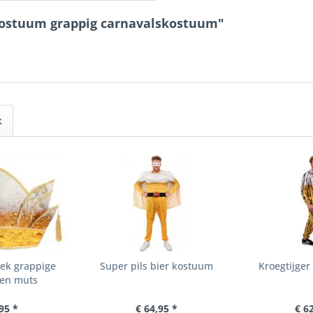
r kostuum grappig carnavalskostuum"
k
eek grappige
Super pils bier kostuum
Kroegtijger
len muts
95 *
€ 64,95 *
€ 6