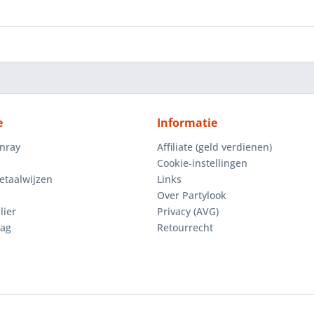
e
Informatie
enray
Affiliate (geld verdienen)
Cookie-instellingen
etaalwijzen
Links
Over Partylook
lier
Privacy (AVG)
aag
Retourrecht