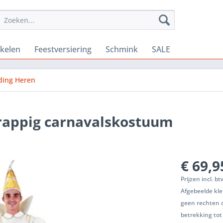
ikelen
Feestversiering
Schmink
SALE
ding Heren
grappig carnavalskostuum
€ 69,9
Prijzen incl. b
Afgebeelde kle
geen rechten 
betrekking tot