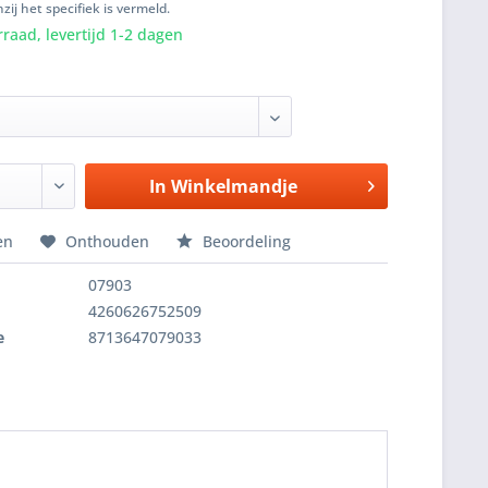
zij het specifiek is vermeld.
raad, levertijd 1-2 dagen
In
Winkelmandje
en
Onthouden
Beoordeling
07903
4260626752509
e
8713647079033