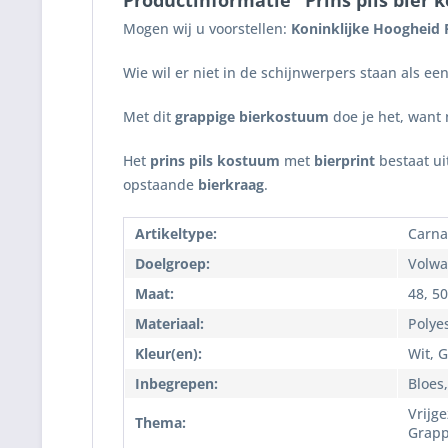
Productinformatie "Prins pils bier
Mogen wij u voorstellen:
Koninklijke Hoogheid P
Wie wil er niet in de schijnwerpers staan als ee
Met dit
grappige bierkostuum
doe je het, want 
Het
prins pils kostuum
met
bierprint
bestaat ui
opstaande
bierkraag
.
Artikeltype:
Carna
Doelgroep:
Volwa
Maat:
48, 50
Materiaal:
Polye
Kleur(en):
Wit, 
Inbegrepen:
Bloes
Vrijge
Thema:
Grapp