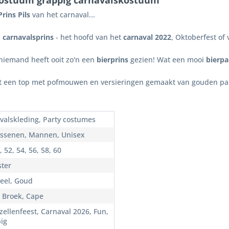
 kostuum grappig carnavalskostuum"
rins Pils
van het carnaval...
n
carnavalsprins
- het hoofd van het
carnaval 2022
, Oktoberfest of 
niemand heeft ooit zo'n een
bierprins
gezien! Wat een mooi
bierp
t een top met pofmouwen en versieringen gemaakt van gouden pail
valskleding, Party costumes
ssenen, Mannen, Unisex
, 52, 54, 56, 58, 60
ster
Geel, Goud
, Broek, Cape
zellenfeest, Carnaval 2026, Fun,
ig