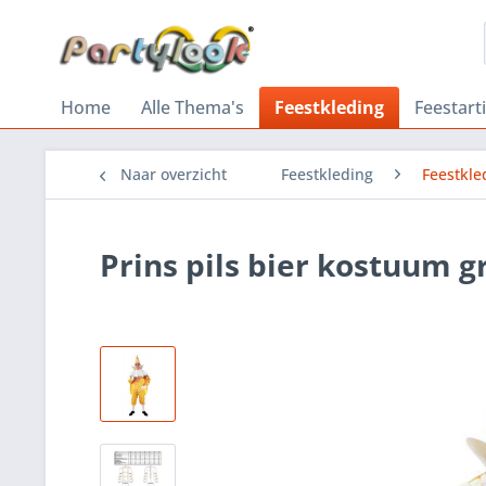
Home
Alle Thema's
Feestkleding
Feestart
Naar overzicht
Feestkleding
Feestkle
Prins pils bier kostuum 