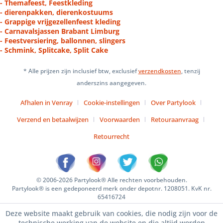
- Themafeest, Feestkleding
- dierenpakken, dierenkostuums
- Grappige vrijgezellenfeest kleding
- Carnavalsjassen Brabant Limburg
- Feestversiering, ballonnen, slingers
- Schmink, Splitcake, Split Cake
* Alle prijzen zijn inclusief btw, exclusief
verzendkosten
, tenzij
anderszins aangegeven.
Afhalen in Venray
Cookie-instellingen
Over Partylook
Verzend en betaalwijzen
Voorwaarden
Retouraanvraag
Retourrecht
© 2006-2026 Partylook® Alle rechten voorbehouden.
Partylook® is een gedeponeerd merk onder depotnr. 1208051. KvK nr.
65416724
Deze website maakt gebruik van cookies, die nodig zijn voor de
technische werking van de website en die altijd worden