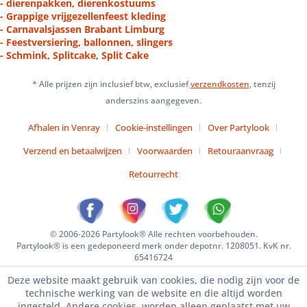
- dierenpakken, dierenkostuums
- Grappige vrijgezellenfeest kleding
- Carnavalsjassen Brabant Limburg
- Feestversiering, ballonnen, slingers
- Schmink, Splitcake, Split Cake
* Alle prijzen zijn inclusief btw, exclusief
verzendkosten
, tenzij
anderszins aangegeven.
Afhalen in Venray
Cookie-instellingen
Over Partylook
Verzend en betaalwijzen
Voorwaarden
Retouraanvraag
Retourrecht
© 2006-2026 Partylook® Alle rechten voorbehouden.
Partylook® is een gedeponeerd merk onder depotnr. 1208051. KvK nr.
65416724
Deze website maakt gebruik van cookies, die nodig zijn voor de
technische werking van de website en die altijd worden
ingesteld. Andere cookies, worden alleen geplaatst met uw