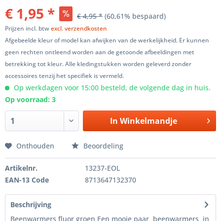
€ 1,95 *
€ 4,95 *
(60,61% bespaard)
Prijzen incl. btw
excl. verzendkosten
Afgebeelde kleur of model kan afwijken van de werkelijkheid. Er kunnen
geen rechten ontleend worden aan de getoonde afbeeldingen met
betrekking tot kleur. Alle kledingstukken worden geleverd zonder
accessoires tenzij het specifiek is vermeld.
Op werkdagen voor 15:00 besteld, de volgende dag in huis.
Op voorraad: 3
In
Winkelmandje
Onthouden
Beoordeling
Artikelnr.
13237-EOL
EAN-13 Code
8713647132370
Beschrijving
Beenwarmers fluor groen Een mooie paar beenwarmers in