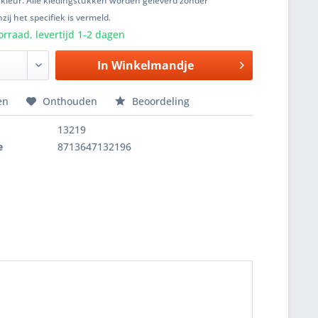
 kleur. Alle kledingstukken worden geleverd zonder
zij het specifiek is vermeld.
rraad, levertijd 1-2 dagen
In
Winkelmandje
en
Onthouden
Beoordeling
13219
e
8713647132196