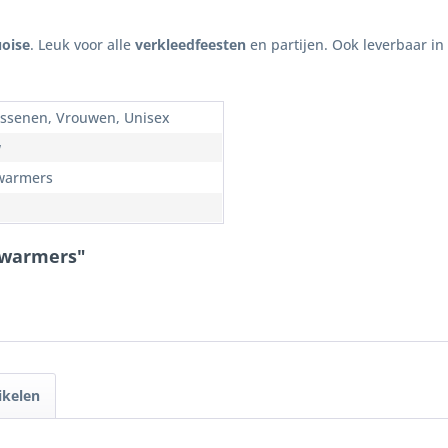
uoise
. Leuk voor alle
verkleedfeesten
en partijen. Ook leverbaar in
ssenen, Vrouwen, Unisex
w
warmers
nwarmers"
ikelen