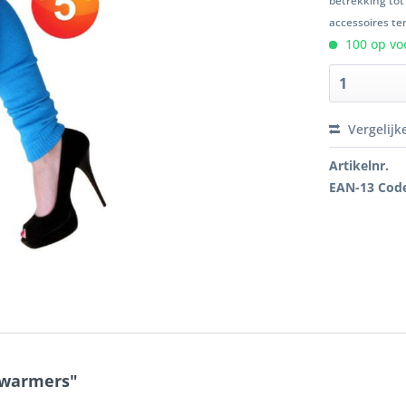
betrekking tot
accessoires ten
100 op voo
Vergelijk
Artikelnr.
EAN-13 Cod
nwarmers"