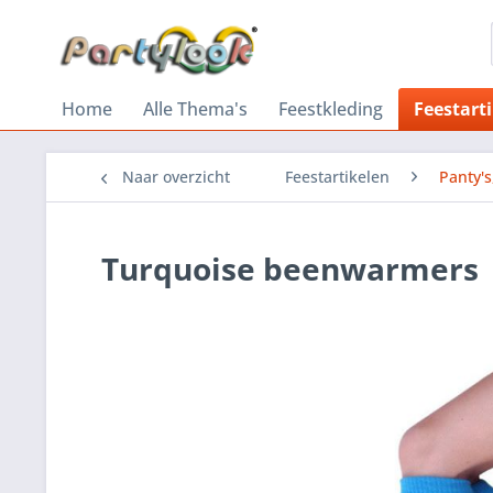
Home
Alle Thema's
Feestkleding
Feestart
Naar overzicht
Feestartikelen
Panty'
Turquoise beenwarmers