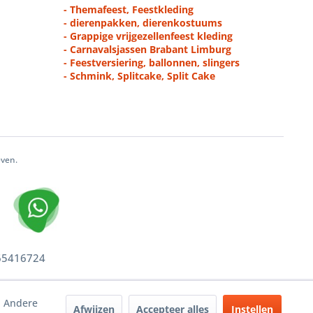
- Themafeest, Feestkleding
- dierenpakken, dierenkostuums
- Grappige vrijgezellenfeest kleding
- Carnavalsjassen Brabant Limburg
- Feestversiering, ballonnen, slingers
- Schmink, Splitcake, Split Cake
even.
 65416724
. Andere
Afwijzen
Accepteer alles
Instellen