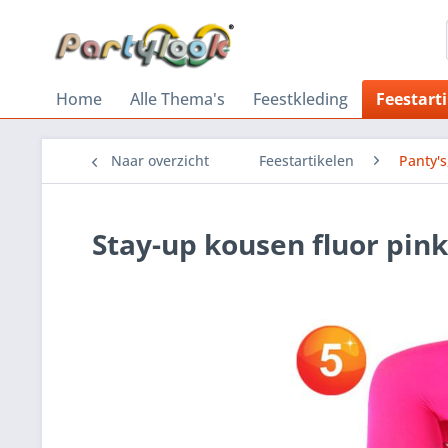
Home
Alle Thema's
Feestkleding
Feestart
Naar overzicht
Feestartikelen
Panty'
Stay-up kousen fluor pink