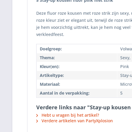
5 Stay-up kousen fluor pink met strik
Deze fluor roze kousen met roze strik zijn sex
roze kleur ziet er elegant uit, terwijl de roze s
je hem voorzichtig uittrekt, kan je hem nog vee
verkleedfeest.
Doelgroep:
Volwa
Thema:
Sexy,
Kleur(en):
Pink
Artikeltype:
Stay-
Materiaal:
Micro
Aantal in de verpakking:
5
Verdere links naar "Stay-up kousen 
Hebt u vragen bij het artikel?
Verdere artikelen van PartyXplosion