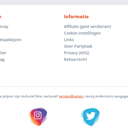
e
Informatie
enray
Affiliate (geld verdienen)
Cookie-instellingen
etaalwijzen
Links
Over Partylook
lier
Privacy (AVG)
aag
Retourrecht
le prijzen zijn inclusief btw, exclusief
verzendkosten
, tenzij anderszins aangeg