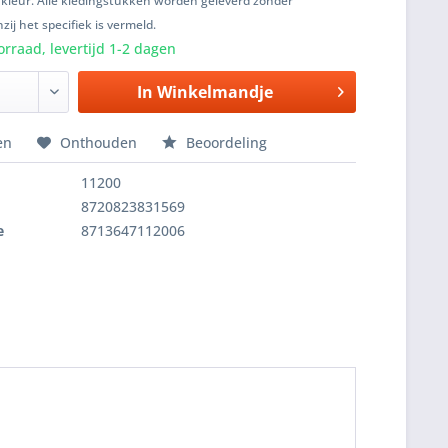
 kleur. Alle kledingstukken worden geleverd zonder
zij het specifiek is vermeld.
rraad, levertijd 1-2 dagen
In
Winkelmandje
en
Onthouden
Beoordeling
11200
8720823831569
e
8713647112006