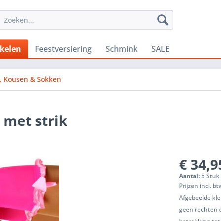
ikelen
Feestversiering
Schmink
SALE
s, Kousen & Sokken
 met strik
€ 34,9
Aantal:
5 Stuk 
Prijzen incl. b
Afgebeelde kle
geen rechten 