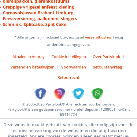
- dierenpakken, dierenkostuums
- Grappige vrijgezellenfeest kleding
- Carnavalsjassen Brabant Limburg
- Feestversiering, ballonnen, slingers
- Schmink, Splitcake, Split Cake
* Alle prijzen zijn inclusief btw, exclusief
verzendkosten
, tenzij
anderszins aangegeven.
Afhalen in Venray
Cookie-instellingen
Over Partylook
Verzend en betaalwijzen
Voorwaarden
Retouraanvraag
Retourrecht
© 2006-2026 Partylook® Alle rechten voorbehouden.
Partylook® is een gedeponeerd merk onder depotnr. 1208051. KvK nr.
65416724
Deze website maakt gebruik van cookies, die nodig zijn voor de
technische werking van de website en die altijd worden
ingesteld. Andere cookies, worden alleen geplaatst met uw