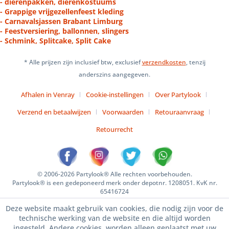
- dierenpakken, dierenkostuums
- Grappige vrijgezellenfeest kleding
- Carnavalsjassen Brabant Limburg
- Feestversiering, ballonnen, slingers
- Schmink, Splitcake, Split Cake
* Alle prijzen zijn inclusief btw, exclusief
verzendkosten
, tenzij
anderszins aangegeven.
Afhalen in Venray
Cookie-instellingen
Over Partylook
Verzend en betaalwijzen
Voorwaarden
Retouraanvraag
Retourrecht
© 2006-2026 Partylook® Alle rechten voorbehouden.
Partylook® is een gedeponeerd merk onder depotnr. 1208051. KvK nr.
65416724
Deze website maakt gebruik van cookies, die nodig zijn voor de
technische werking van de website en die altijd worden
ingesteld. Andere cookies, worden alleen geplaatst met uw