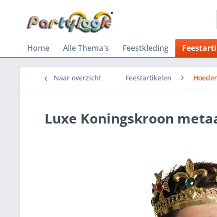
Home
Alle Thema's
Feestkleding
Feestart
Naar overzicht
Feestartikelen
Hoeden
Luxe Koningskroon meta