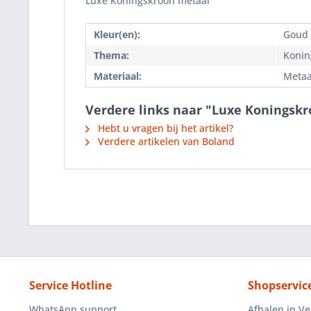
Luxe Koningskroon metaal
Kleur(en):
Goud
Thema:
Konin
Materiaal:
Metaa
Verdere links naar "Luxe Koningsk
Hebt u vragen bij het artikel?
Verdere artikelen van Boland
Service Hotline
Shopservic
WhatsApp support
Afhalen in V