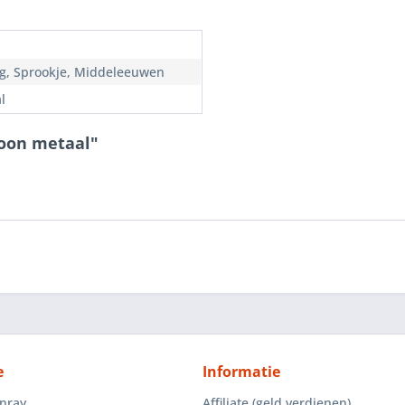
g, Sprookje, Middeleeuwen
l
roon metaal"
e
Informatie
enray
Affiliate (geld verdienen)