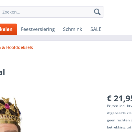
ikelen
Feestversiering
Schmink
SALE
 & Hoofddeksels
al
€ 21,9
Prijzen incl. b
Afgebeelde kle
geen rechten 
betrekking tot