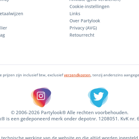
Cookie-instellingen
etaalwijzen
Links
Over Partylook
lier
Privacy (AVG)
aag
Retourrecht
le prijzen zijn inclusief btw, exclusief
verzendkosten
, tenzij anderszins aangeg
© 2006-2026 Partylook® Alle rechten voorbehouden.
k® is een gedeponeerd merk onder depotnr. 1208051. KvK nr.
e technische werking van de website en die altijd worden ingesteld