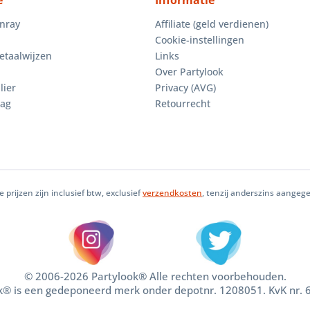
e
Informatie
enray
Affiliate (geld verdienen)
Cookie-instellingen
etaalwijzen
Links
Over Partylook
lier
Privacy (AVG)
aag
Retourrecht
le prijzen zijn inclusief btw, exclusief
verzendkosten
, tenzij anderszins aangeg
© 2006-2026 Partylook® Alle rechten voorbehouden.
k® is een gedeponeerd merk onder depotnr. 1208051. KvK nr.