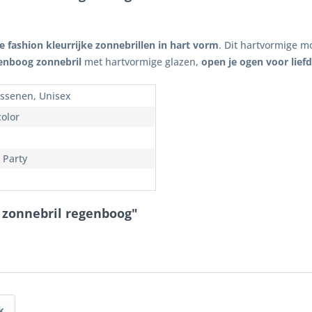
e fashion kleurrijke zonnebrillen in hart vorm
. Dit hartvormige 
enboog zonnebril
met hartvormige glazen,
open je ogen voor lief
ssenen, Unisex
color
 Party
s zonnebril regenboog"
k