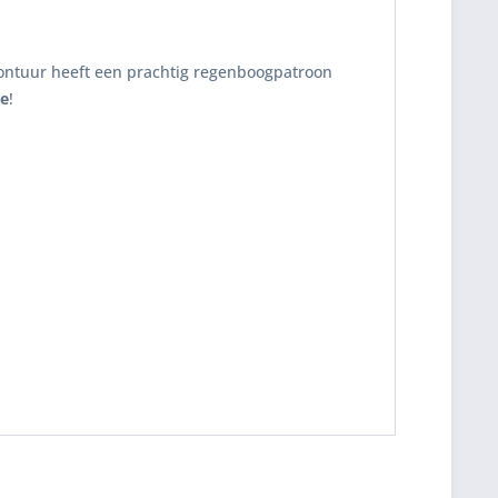
montuur heeft een prachtig regenboogpatroon
de
!