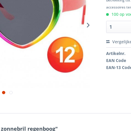
betrekking tot
accessoires ten
100 op voo
Vergelijk
Artikelnr.
EAN Code
EAN-13 Cod
s zonnebril regenboog"