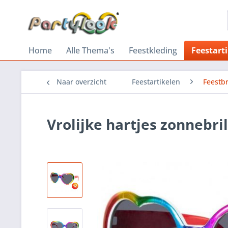
Home
Alle Thema's
Feestkleding
Feestart
Naar overzicht
Feestartikelen
Feestbr
Vrolijke hartjes zonnebri