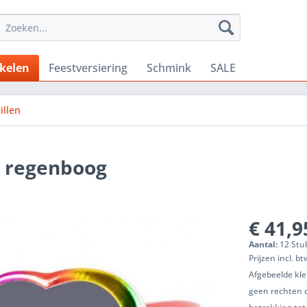
ikelen
Feestversiering
Schmink
SALE
illen
l regenboog
€ 41,9
Aantal:
12 Stuk
Prijzen incl. b
Afgebeelde kle
geen rechten 