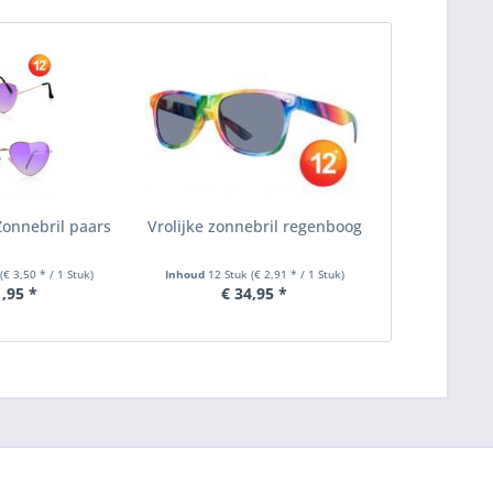
onnebril paars
Vrolijke zonnebril regenboog
k
(€ 3,50 * / 1 Stuk)
Inhoud
12 Stuk
(€ 2,91 * / 1 Stuk)
1,95 *
€ 34,95 *