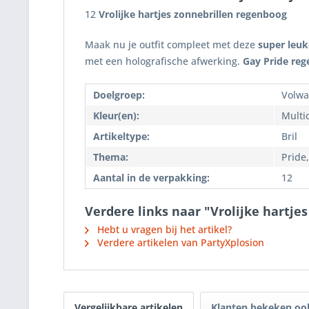
12
Vrolijke hartjes zonnebrillen regenboog
Maak nu je outfit compleet met deze
super leuk
met een holografische afwerking.
Gay Pride reg
Doelgroep:
Volwa
Kleur(en):
Multi
Artikeltype:
Bril
Thema:
Pride,
Aantal in de verpakking:
12
Verdere links naar "Vrolijke hartje
Hebt u vragen bij het artikel?
Verdere artikelen van PartyXplosion
Vergelijkbare artikelen
Klanten bekeken oo