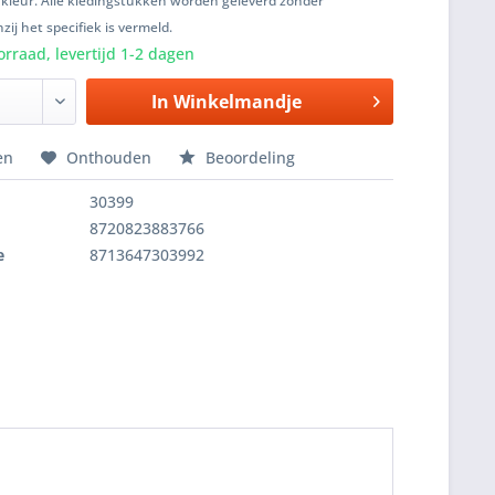
 kleur. Alle kledingstukken worden geleverd zonder
zij het specifiek is vermeld.
rraad, levertijd 1-2 dagen
In
Winkelmandje
en
Onthouden
Beoordeling
30399
8720823883766
e
8713647303992