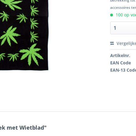
betrekking tot
accessoires ten
100 op voo
Vergelijk
Artikelnr.
EAN Code
EAN-13 Cod
ek met Wietblad"