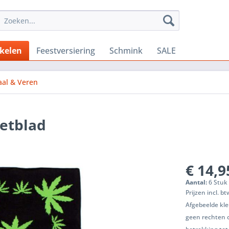
ikelen
Feestversiering
Schmink
SALE
aal & Veren
etblad
€ 14,9
Aantal:
6 Stuk 
Prijzen incl. b
Afgebeelde kle
geen rechten 