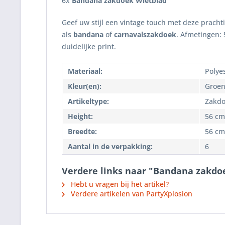
6x
Bandana zakdoek Wietblad
Geef uw stijl een vintage touch met deze pracht
als
bandana
of
carnavalszakdoek
. Afmetingen: 
duidelijke print.
Materiaal:
Polye
Kleur(en):
Groen
Artikeltype:
Zakdo
Height:
56 cm
Breedte:
56 cm
Aantal in de verpakking:
6
Verdere links naar "Bandana zakdo
Hebt u vragen bij het artikel?
Verdere artikelen van PartyXplosion