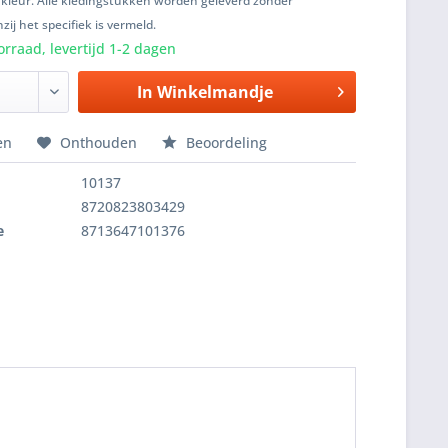
 kleur. Alle kledingstukken worden geleverd zonder
zij het specifiek is vermeld.
rraad, levertijd 1-2 dagen
In
Winkelmandje
en
Onthouden
Beoordeling
10137
8720823803429
e
8713647101376