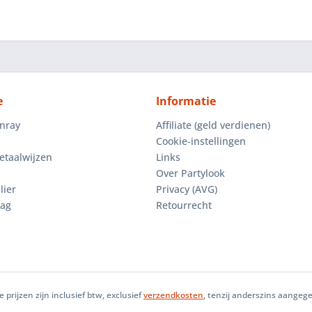
e
Informatie
enray
Affiliate (geld verdienen)
Cookie-instellingen
etaalwijzen
Links
Over Partylook
lier
Privacy (AVG)
aag
Retourrecht
le prijzen zijn inclusief btw, exclusief
verzendkosten
, tenzij anderszins aangeg