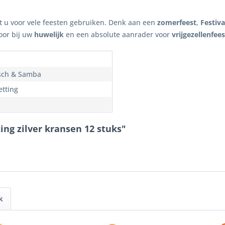
t u voor vele feesten gebruiken. Denk aan een
zomerfeest
,
Festiva
oor bij uw
huwelijk
en een absolute aanrader voor
vrijgezellenfee
sch & Samba
etting
ing zilver kransen 12 stuks"
k