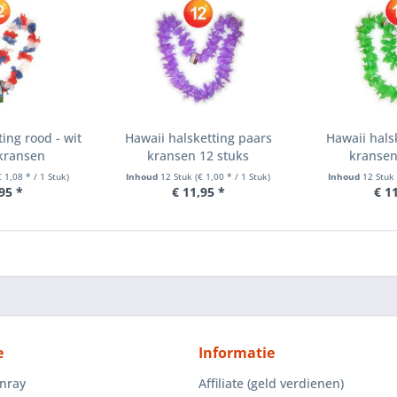
ing rood - wit
Hawaii halsketting paars
Hawaii hals
 kransen
kransen 12 stuks
kransen
€ 1,08 * / 1 Stuk)
Inhoud
12 Stuk
(€ 1,00 * / 1 Stuk)
Inhoud
12 Stu
95 *
€ 11,95 *
€ 1
e
Informatie
enray
Affiliate (geld verdienen)