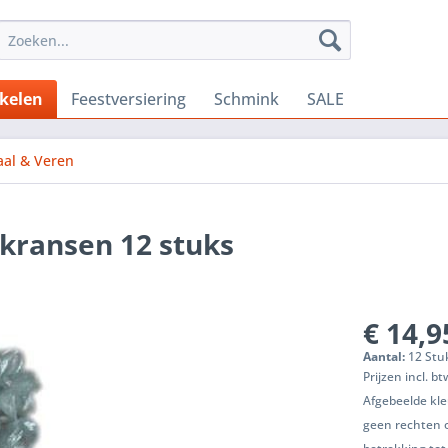
ikelen
Feestversiering
Schmink
SALE
aal & Veren
 kransen 12 stuks
€ 14,9
Aantal:
12 Stuk
Prijzen incl. b
Afgebeelde kle
geen rechten 