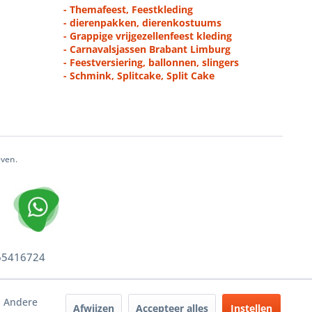
- Themafeest, Feestkleding
- dierenpakken, dierenkostuums
- Grappige vrijgezellenfeest kleding
- Carnavalsjassen Brabant Limburg
- Feestversiering, ballonnen, slingers
- Schmink, Splitcake, Split Cake
even.
 65416724
. Andere
Afwijzen
Accepteer alles
Instellen