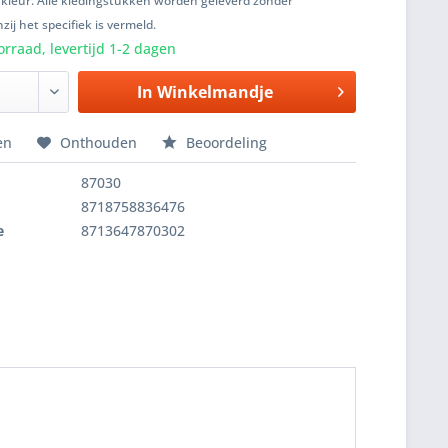
 kleur. Alle kledingstukken worden geleverd zonder
zij het specifiek is vermeld.
rraad, levertijd 1-2 dagen
In
Winkelmandje
en
Onthouden
Beoordeling
87030
8718758836476
e
8713647870302