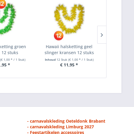
ketting groen
Hawaii halsketting geel
Hawaii hal
 12 stuks
slinger kransen 12 stuks
slinger kr
k
(€ 1,00 * / 1 Stuk)
Inhoud
12 Stuk
(€ 1,00 * / 1 Stuk)
Inhoud
12 St
1,95 *
€ 11,95 *
€ 
- carnavalskleding Oeteldonk Brabant
- carnavalskleding Limburg 2027
- Feestartikelen accessoires