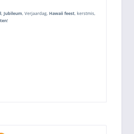
l
,
Jubileum
, Verjaardag,
Hawaii feest
, kerstmis,
sten
!