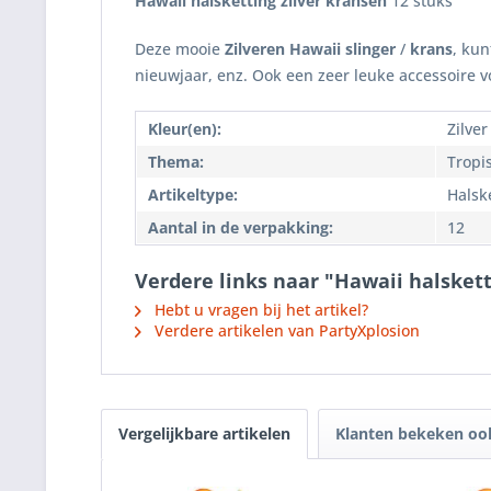
Hawaii halsketting zilver kransen
12 stuks
Deze mooie
Zilveren Hawaii slinger
/
krans
, kun
nieuwjaar, enz. Ook een zeer leuke accessoire v
Kleur(en):
Zilver
Thema:
Tropi
Artikeltype:
Halsk
Aantal in de verpakking:
12
Verdere links naar "Hawaii halskett
Hebt u vragen bij het artikel?
Verdere artikelen van PartyXplosion
Vergelijkbare artikelen
Klanten bekeken oo