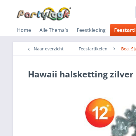
Home
Alle Thema's
Feestkleding
Feestart
Naar overzicht
Feestartikelen
Boa, Sj
Hawaii halsketting zilver